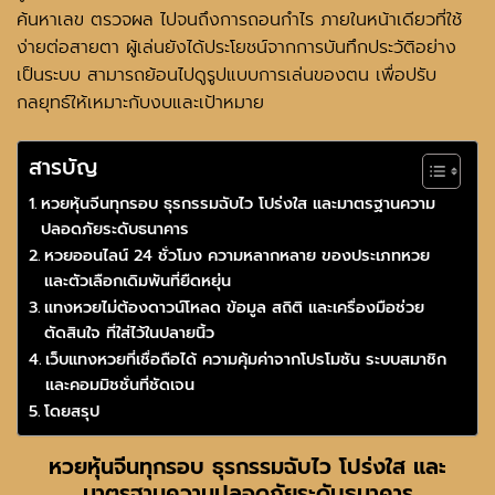
ค้นหาเลข ตรวจผล ไปจนถึงการถอนกำไร ภายในหน้าเดียวที่ใช้
ง่ายต่อสายตา ผู้เล่นยังได้ประโยชน์จากการบันทึกประวัติอย่าง
เป็นระบบ สามารถย้อนไปดูรูปแบบการเล่นของตน เพื่อปรับ
กลยุทธ์ให้เหมาะกับงบและเป้าหมาย
สารบัญ
หวยหุ้นจีนทุกรอบ ธุรกรรมฉับไว โปร่งใส และมาตรฐานความ
ปลอดภัยระดับธนาคาร
หวยออนไลน์ 24 ชั่วโมง ความหลากหลาย ของประเภทหวย
และตัวเลือกเดิมพันที่ยืดหยุ่น
แทงหวยไม่ต้องดาวน์โหลด ข้อมูล สถิติ และเครื่องมือช่วย
ตัดสินใจ ที่ใส่ไว้ในปลายนิ้ว
เว็บแทงหวยที่เชื่อถือได้ ความคุ้มค่าจากโปรโมชัน ระบบสมาชิก
และคอมมิชชั่นที่ชัดเจน
โดยสรุป
หวยหุ้นจีนทุกรอบ
ธุรกรรมฉับไว โปร่งใส และ
มาตรฐานความปลอดภัยระดับธนาคาร