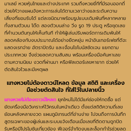
มาเลย์ หวยหุ้นไทยและต่างประเทศ รวมถึงหวยยี่กีที่มีรอบออกถี่
ช่วยให้วางแผนจังหวะการเล่นได้ตามเวลาว่างและระดับความ
เสี่ยงที่ยอมรับได้ แต่ละชนิดมาพร้อมรูปแบบเดิมพันที่หลากหลาย
ทั้งสามตัวบน โต๊ด สองตัวบนล่าง วิ่ง รูด 19 ประตู หรือชุดเลข
ที่คำนวนต้นทุนให้เห็นทันที ทำให้ผู้เล่นปรับพอร์ตการเดิมพันให้
สอดคล้องกับงบประมาณได้อย่างยืดหยุ่น หน้าอินเทอร์เฟซที่ดีจะ
แสดงเรทจ่าย อัตราปิดรับ และเงื่อนไขโบนัสชัดเจน แยกตาม
ประเภทหวย จึงช่วยลดความสับสน พร้อมเครื่องมือค้นหาเลข
ตามความนิยม งวดที่ผ่านมา หรือฟิลเตอร์เลขหายาก ช่วยให้
ตัดสินใจไวและมีเหตุผล
แทงหวยไม่ต้องดาวน์โหลด
ข้อมูล สถิติ และเครื่อง
มือช่วยตัดสินใจ ที่ใส่ไว้ในปลายนิ้ว
แทงหวยไม่ต้องดาวน์โหลด
ยุคใหม่ไม่ได้มีแค่ช่องให้กดซื้อ แต่
ยัดเครื่องมือวิเคราะห์ไว้ครบในหน้าเดียว ตั้งแต่สถิติความถี่เลข
ย้อนหลังหลายงวด แผนภูมิเทรนด์ที่อ่านง่าย ไปจนถึงการบันทึก
สูตรเฉพาะของผู้เล่นและระบบแจ้งเตือนเมื่อเลขที่ติดตามถูกปิด
รับหรือมีโปรโมชันเกี่ยวข้อง ฟีเจอร์จำกัดงบและล็อกกำไรช่วยลด