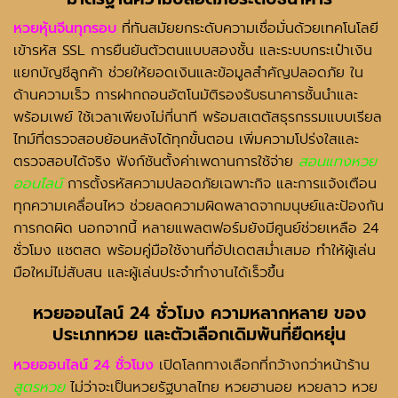
หวยหุ้นจีนทุกรอบ
ที่ทันสมัยยกระดับความเชื่อมั่นด้วยเทคโนโลยี
เข้ารหัส SSL การยืนยันตัวตนแบบสองชั้น และระบบกระเป๋าเงิน
แยกบัญชีลูกค้า ช่วยให้ยอดเงินและข้อมูลสำคัญปลอดภัย ใน
ด้านความเร็ว การฝากถอนอัตโนมัติรองรับธนาคารชั้นนำและ
พร้อมเพย์ ใช้เวลาเพียงไม่กี่นาที พร้อมสเตตัสธุรกรรมแบบเรียล
ไทม์ที่ตรวจสอบย้อนหลังได้ทุกขั้นตอน เพิ่มความโปร่งใสและ
ตรวจสอบได้จริง ฟังก์ชันตั้งค่าเพดานการใช้จ่าย
สอนแทงหวย
ออนไลน์
การตั้งรหัสความปลอดภัยเฉพาะกิจ และการแจ้งเตือน
ทุกความเคลื่อนไหว ช่วยลดความผิดพลาดจากมนุษย์และป้องกัน
การกดผิด นอกจากนี้ หลายแพลตฟอร์มยังมีศูนย์ช่วยเหลือ 24
ชั่วโมง แชตสด พร้อมคู่มือใช้งานที่อัปเดตสม่ำเสมอ ทำให้ผู้เล่น
มือใหม่ไม่สับสน และผู้เล่นประจำทำงานได้เร็วขึ้น
หวยออนไลน์ 24 ชั่วโมง
ความหลากหลาย ของ
ประเภทหวย และตัวเลือกเดิมพันที่ยืดหยุ่น
หวยออนไลน์ 24 ชั่วโมง
เปิดโลกทางเลือกที่กว้างกว่าหน้าร้าน
สูตรหวย
ไม่ว่าจะเป็นหวยรัฐบาลไทย หวยฮานอย หวยลาว หวย