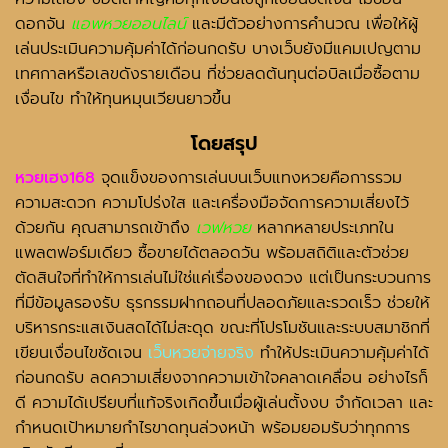
ดอกจัน
แอพหวยออนไลน์
และมีตัวอย่างการคำนวณ เพื่อให้ผู้
เล่นประเมินความคุ้มค่าได้ก่อนกดรับ บางเว็บยังมีแคมเปญตาม
เทศกาลหรือเลขดังรายเดือน ที่ช่วยลดต้นทุนต่อบิลเมื่อซื้อตาม
เงื่อนไข ทำให้ทุนหมุนเวียนยาวขึ้น
โดยสรุป
หวยเฮง168
จุดแข็งของการเล่นบนเว็บแทงหวยคือการรวม
ความสะดวก ความโปร่งใส และเครื่องมือจัดการความเสี่ยงไว้
ด้วยกัน คุณสามารถเข้าถึง
เวฟหวย
หลากหลายประเภทใน
แพลตฟอร์มเดียว ซื้อขายได้ตลอดวัน พร้อมสถิติและตัวช่วย
ตัดสินใจที่ทำให้การเล่นไม่ใช่แค่เรื่องของดวง แต่เป็นกระบวนการ
ที่มีข้อมูลรองรับ ธุรกรรมฝากถอนที่ปลอดภัยและรวดเร็ว ช่วยให้
บริหารกระแสเงินสดได้ไม่สะดุด ขณะที่โปรโมชันและระบบสมาชิกที่
เขียนเงื่อนไขชัดเจน
เว็บหวยจ่ายจริง
ทำให้ประเมินความคุ้มค่าได้
ก่อนกดรับ ลดความเสี่ยงจากความเข้าใจคลาดเคลื่อน อย่างไรก็
ดี ความได้เปรียบที่แท้จริงเกิดขึ้นเมื่อผู้เล่นตั้งงบ จำกัดเวลา และ
กำหนดเป้าหมายกำไรขาดทุนล่วงหน้า พร้อมยอมรับว่าทุกการ