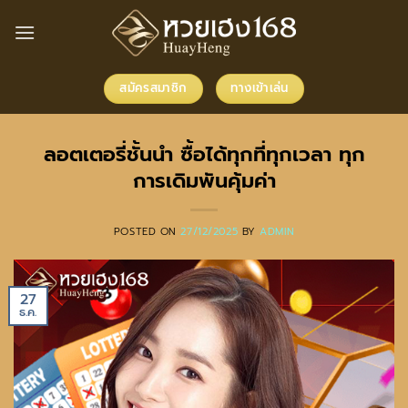
ข้าม
ไป
ยัง
เนื้อหา
สมัครสมาชิก
ทางเข้าเล่น
ลอตเตอรี่ชั้นนำ ซื้อได้ทุกที่ทุกเวลา ทุก
การเดิมพันคุ้มค่า
POSTED ON
27/12/2025
BY
ADMIN
27
ธ.ค.