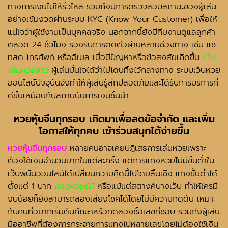
ทางการเงินไม่ให้รั่วไหล รวมถึงมีการตรวจสอบสถานะของผู้เล่น
อย่างเข้มงวดผ่านระบบ KYC (Know Your Customer) เพื่อให้
แน่ใจว่าผู้ใช้งานเป็นบุคคลจริง นอกจากนี้ยังมีทีมงานดูแลลูกค้า
ตลอด 24 ชั่วโมง รองรับการติดต่อผ่านหลายช่องทาง เช่น แช
ทสด โทรศัพท์ หรืออีเมล เมื่อมีปัญหาหรือข้อสงสัยเกิดขึ้น
เว็บ
เล่นหวยลาว
ผู้เล่นมั่นใจได้ว่าไม่โดนทิ้งไว้กลางทาง ระบบเว็บหวย
ออนไลน์ปัจจุบันจึงทำให้ผู้เล่นรู้สึกปลอดภัยและได้รับการบริการที่
ดีขึ้นเหมือนกับสถานบันการเงินชั้นนำ
หวยหุ้นจีนทุกรอบ
เกิดมาเพื่อลดข้อจำกัด และเพิ่ม
โอกาสให้ทุกคน เข้าร่วมสนุกได้ง่ายขึ้น
หวยหุ้นจีนทุกรอบ
หลายคนอาจเคยปฏิเสธการเล่นหวยเพราะ
ต้องใช้เงินจำนวนมากในแต่ละครั้ง แต่การแทงหวยไม่มีขั้นต่ำใน
เว็บพนันออนไลน์ได้เปลี่ยนความคิดนี้ไปโดยสิ้นเชิง แทงขั้นต่ำได้
ตั้งแต่ 1 บาท
แทงหวยยี่กี
หรือแม้แต่สตางค์บางเว็บ ทำให้ใครมี
งบน้อยก็ยังสามารถลองเสี่ยงโชคได้โดยไม่มีความกดดัน เหมาะ
กับคนที่อยากเริ่มต้นศึกษาหรือทดลองซื้อเลขที่ชอบ รวมถึงผู้เล่น
มืออาชีพที่ต้องการกระจายการแทงไปหลายเลขโดยไม่ต้องใช้เงิน