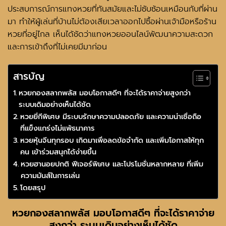
ประสบการณ์การแทงหวยที่ทันสมัยและไม่ซับซ้อนเหมือนกับที่ผ่าน
มา ทำให้ผู้เล่นที่บ้านไม่ต้องเสียเวลาออกไปซื้อผ่านเจ้ามือหรือร้าน
หวยที่อยู่ไกล เห็นได้ชัดว่าแทงหวยออนไลน์พัฒนาความสะดวก
และการเข้าถึงที่ไม่เคยมีมาก่อน
สารบัญ
หวยกองสลากพลัส มอบโอกาสดีๆ ที่จะได้ราคาจ่ายสูงกว่า
ระบบเดิมอย่างเห็นได้ชัด
หวยยี่กีพิเศษ มีระบบรักษาความปลอดภัย และความน่าเชื่อถือ
ที่แข็งแกร่งไม่แพ้ธนาคาร
หวยหุ้นจีนทุกรอบ เกิดมาเพื่อลดข้อจำกัด และเพิ่มโอกาสให้ทุก
คน เข้าร่วมสนุกได้ง่ายขึ้น
หวยฮานอยปกติ ฟีเจอร์พิเศษ และโปรโมชั่นหลากหลาย ที่เพิ่ม
ความมันส์ในการเล่น
โดยสรุป
หวยกองสลากพลัส มอบ
โอกาสดีๆ ที่จะได้ราคาจ่าย
สูงกว่า ระบบเดิมอย่างเห็นได้ชัด