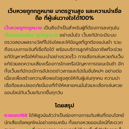
เว็บหวยถูกกฎหมาย
มาตรฐานสูง และความน่าเชื่อ
ถือ ที่ผู้เล่นวางใจได้100%
เว็บหวยถูกกฎหมาย
เป็นสิ่งจำเป็นสำหรับผู้ที่ต้องการลงทุนใน
ซื้อหวยออนไลน์ ถูกกฎหมาย
อย่างมั่นใจ เว็บแท้มักจะมีระบบ
ตรวจสอบผลรางวัลที่โปร่งใสและให้ข้อมูลที่ถูกต้องแม่นยำ รวม
ถึงระบบการเงินที่เชื่อถือได้ พร้อมบริการลูกค้ามืออาชีพที่จะช่วย
แก้ปัญหาหรือให้คำแนะนำอย่างรวดเร็ว การเลือกเล่นหวยกับเว็บ
แท้ช่วยลดความเสี่ยงเรื่องการโกงหรือปัญหาการถอนเงินช้า อีก
ทั้งเว็บแท้มักจะมีการอัปเดตข่าวสารและโปรโมชั่นใหม่ๆ อย่างต่อ
เนื่องเพื่อสร้างความพึงพอใจสูงสุดให้กับผู้เล่นทุกคน ความน่า
เชื่อถือและปลอดภัยนี่เองที่ทำให้หลายคนมั่นใจและเลือกเล่นหวย
ออนไลน์กับเว็บแท้มากขึ้นทุกวัน
โดยสรุป
หวยเฮง168
ได้พิสูจน์แล้วว่าเป็นช่องทางการเดิมพันที่ตอบโจทย์
นักเสี่ยงโชคยุคใหม่อย่างครบครัน ทั้งแทงหวยออนไลน์ที่สะดวก