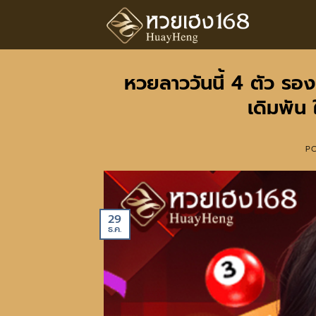
ข้าม
ไป
ยัง
เนื้อหา
หวยลาววันนี้ 4 ตัว รอง
เดิมพัน 
P
29
ธ.ค.