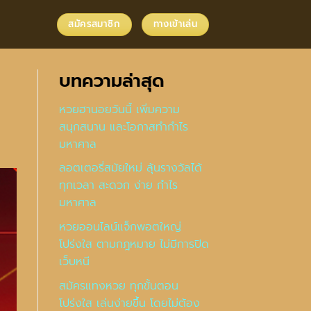
สมัครสมาชิก
ทางเข้าเล่น
บทความล่าสุด
หวยฮานอยวันนี้ เพิ่มความ
สนุกสนาน และโอกาสทำกำไร
มหาศาล
ลอตเตอรี่สมัยใหม่ ลุ้นรางวัลได้
ทุกเวลา สะดวก ง่าย กำไร
มหาศาล
หวยออนไลน์แจ็กพอตใหญ่
โปร่งใส ตามกฎหมาย ไม่มีการปิด
เว็บหนี
สมัครแทงหวย ทุกขั้นตอน
โปร่งใส เล่นง่ายขึ้น โดยไม่ต้อง