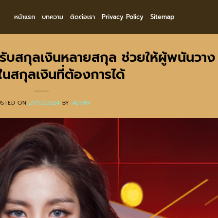
หน้าแรก
บทความ
ติดต่อเรา
Privacy Policy
Sitemap
รับสกุลเงินหลายสกุล ช่วยให้ผู้พนันวาง
ในสกุลเงินที่ต้องการได้
OSTED ON
29/12/2024
BY
ADMIN