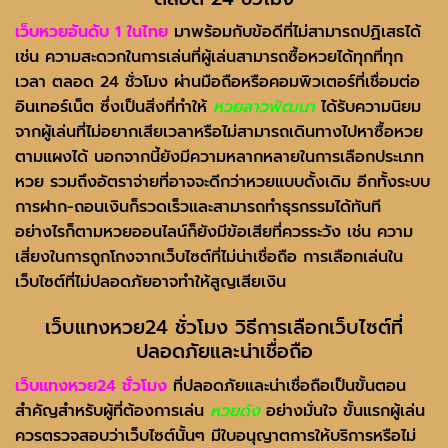
เว็บหวยอันดับ 1 ในไทย
มาพร้อมกับข้อดีที่ไม่สามารถปฏิเสธได้
เช่น ความสะดวกในการเล่นที่ผู้เล่นสามารถซื้อหวยได้ทุกที่ทุก
เวลา ตลอด 24 ชั่วโมง ผ่านมือถือหรือคอมพิวเตอร์ที่เชื่อมต่อ
อินเทอร์เน็ต ซึ่งเป็นสิ่งที่ทำให้
หวยลาวพัฒนา
ได้รับความนิยม
จากผู้เล่นที่ไม่อยากเสียเวลาหรือไม่สามารถเดินทางไปหาซื้อหวย
ตามแผงได้ นอกจากนี้ยังมีความหลากหลายในการเลือกประเภท
หวย รวมถึงอัตราจ่ายที่อาจจะดีกว่าหวยแบบดั้งเดิม อีกทั้งระบบ
การฝาก-ถอนเงินก็รวดเร็วและสามารถทำธุรกรรมได้ทันที
อย่างไรก็ตามหวยออนไลน์ก็ยังมีข้อเสียที่ควรระวัง เช่น ความ
เสี่ยงในการถูกโกงจากเว็บไซต์ที่ไม่น่าเชื่อถือ การเลือกเล่นใน
เว็บไซต์ที่ไม่ปลอดภัยอาจทำให้สูญเสียเงิน
เว็บแทงหวย24 ชั่วโมง
วิธีการเลือกเว็บไซต์ที่
ปลอดภัยและน่าเชื่อถือ
เว็บแทงหวย24 ชั่วโมง
ที่ปลอดภัยและน่าเชื่อถือเป็นขั้นตอน
สำคัญสำหรับผู้ที่ต้องการเล่น
หวยดัง
อย่างมั่นใจ ขั้นแรกผู้เล่น
ควรตรวจสอบว่าเว็บไซต์นั้นๆ มีใบอนุญาตการให้บริการหรือไม่