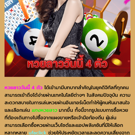
หวยลาววันนี้ 4 ตัว
ได้เข้ามามีบทบาทสำคัญในยุคดิจิทัลที่ทุกคน
สามารถเข้าถึงได้ง่ายผ่านเทคโนโลยีต่างๆ ในสังคมปัจจุบัน ความ
สะดวกสบายในการเล่นหวยผ่านอินเทอร์เน็ตทำให้ผู้คนหันมาสนใจ
และเลือกเล่น
แทงหวยลาว
มากขึ้น ทั้งนี้จากรูปแบบการซื้อหวย
ที่ต้องเดินทางไปซื้อจากแผงขายหรือเจ้ามือท้องถิ่น ผู้เล่น
สามารถเลือกซื้อหวยผ่านเว็บไซต์และแอปพลิเคชันที่มีให้เลือก
หลากหลาย
ufaclick
ช่วยให้ประหยัดเวลาและลดความเสี่ยงจาก