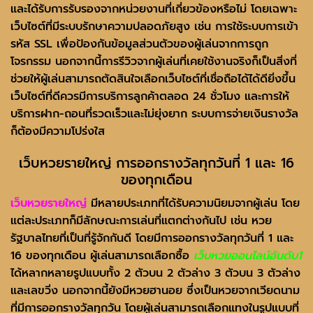
และได้รับการรับรองจากหน่วยงานที่เกี่ยวข้องหรือไม่ โดยเฉพาะ
เว็บไซต์ที่มีระบบรักษาความปลอดภัยสูง เช่น การใช้ระบบการเข้า
รหัส SSL เพื่อป้องกันข้อมูลส่วนตัวของผู้เล่นจากการถูก
โจรกรรม นอกจากนี้การรีวิวจากผู้เล่นที่เคยใช้งานจริงก็เป็นสิ่งที่
ช่วยให้ผู้เล่นสามารถตัดสินใจเลือกเว็บไซต์ที่เชื่อถือได้ได้ดียิ่งขึ้น
เว็บไซต์ที่ดีควรมีการบริการลูกค้าตลอด 24 ชั่วโมง และการให้
บริการฝาก-ถอนที่รวดเร็วและไม่ยุ่งยาก ระบบการจ่ายเงินรางวัล
ก็ต้องมีความโปร่งใส
เว็บหวยรายใหญ่ การออกรางวัลทุกวันที่ 1 และ 16
ของทุกเดือน
เว็บหวยรายใหญ่
มีหลายประเภทที่ได้รับความนิยมจากผู้เล่น โดย
แต่ละประเภทก็มีลักษณะการเล่นที่แตกต่างกันไป เช่น หวย
รัฐบาลไทยที่เป็นที่รู้จักกันดี โดยมีการออกรางวัลทุกวันที่ 1 และ
16 ของทุกเดือน ผู้เล่นสามารถเลือกซื้อ
เว็บหวยออนไลน์อันดับ1
ได้หลากหลายรูปแบบทั้ง 2 ตัวบน 2 ตัวล่าง 3 ตัวบน 3 ตัวล่าง
และเลขวิ่ง นอกจากนี้ยังมีหวยฮานอย ซึ่งเป็นหวยจากเวียดนาม
ที่มีการออกรางวัลทุกวัน โดยผู้เล่นสามารถเลือกแทงในรูปแบบที่