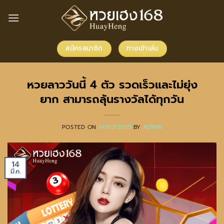
ข้าม
ไป
ยัง
เนื้อหา
สมัครสมาชิก
ทางเข้าเล่น
หวยลาววันนี้ 4 ตัว รวดเร็วและไม่ยุ่ง
ยาก สามารถลุ้นรางวัลได้ทุกวัน
POSTED ON
14/03/2025
BY
ADMIN
14
มี.ค.