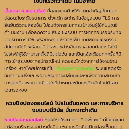
เงินที่เร็วกว่าเดิม ไม่มีจำกัด
เว็บตรง หวยออนไลน์
ที่ออกแบบดีจะให้ความสำคัญกับความ
ปลอดภัยระดับธนาคาร ตั้งแต่การเข้ารหัสข้อมูลแบบ TLS การ
ยืนยันตัวตนสองชั้น ไปจนถึงการแยกกระเป๋าเงินผู้ใช้กับบัญชี
ดำเนินงาน เพื่อลดความเสี่ยงเชิงระบบ การฝากถอนรองรับทั้ง
โอนธนาคาร QR พร้อมเพย์ และวอลเล็ท โดยสถานะธุรกรรม
อัปเดตทันที พร้อมสลิปและเลขอ้างอิงตรวจสอบย้อนหลังได้
โปรไฟล์ผู้ใช้สามารถตั้งลิมิตต่อวัน และเปิดแจ้งเตือนทุกครั้งที่มี
การเข้าสู่ระบบจากอุปกรณ์ใหม่ ลดช่องโหว่จากการใช้งานข้าม
เครื่อง หากโพยมีการแก้ไข
เว็บหวยลาวออนไลน์
ระบบแสดงรีวิ
ชันอย่างโปร่งใส พร้อมสรุปการเปลี่ยนแปลงเพื่อความสบายใจ
การยกเลิกโพยตามเงื่อนไขที่กำหนดจะคืนเครดิตอัตโนมัติ ลด
เวลารอคอย
หวยปิงปองออนไลน์
โปรโมชั่นฉลาด และการบริหาร
งบแบบมีวินัย มั่นคงกว่าเดิม
หวยปิงปองออนไลน์
สมัยใหม่ใช้แนวคิด “โปรชี้แผน” ที่ไม่แค่แจก
แต่ช่วยบริหารงบอย่างยั่งยืน เช่น เครดิตคืนเป็นเปอร์เซ็นต์ตาม