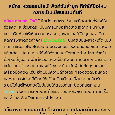
สมัคร หวยออนไลน์
ฟังก์ชันล้ำยุค ที่ทำให้มือใหม่
กลายเป็นเซียนแบบทันที
สมัคร หวยออนไลน์
ไม่ได้มีดีแค่อัตราจ่าย แต่โดดเด่นที่ฟังก์ชัน
ช่วยคิดและช่วยจัดระเบียบการแทงอย่างชาญฉลาด หน้าโพย
แบบกริดช่วยให้เห็นความครอบคลุมของเลขได้ในมุมมองเดียว
ลดการพลาดตัวสำคัญ
เว็บหวยออโต้
ปุ่มสลับบน-ล่าง-โต๊ดแบบ
ทันทีทำให้ปรับโพยได้ไวโดยไม่ต้องคีย์ซ้ำ ระบบกันชนเลขซ้ำและตัว
แจ้งเตือนเมื่อเกินงบที่ตั้งไว้ช่วยคุมค่าใช้จ่ายอย่างมีสติ สำหรับ
มือใหม่มีคู่มือแนะนำทีละขั้นและพรีเซ็ตโพยยอดนิยมที่สามารถปรับ
แต่งตามสไตล์ของตนเองได้ ขณะเดียวกันผู้เล่นขั้นสูงจะชอบ
เครื่องมือสถิติ เช่น ฮีตแมปความถี่ตัวเลข กรองงวดย้อนหลัง
และรายการโปรดที่เรียกใช้ได้ในคลิกเดียว เมื่อประกาศปิดรับ
ระบบไฮไลต์โพยที่ยังไม่ยืนยันให้ตรวจทันที ป้องกันตกหล่น
k9win
ฝั่งบริการหลังบ้านก็มีแชตช่วยเหลือสด ตอบคำถามเร็ว
และชี้แจงเงื่อนไขแบบตรงไปตรงมา
เว็บตรง หวยออนไลน์
ระบบความปลอดภัย และการ