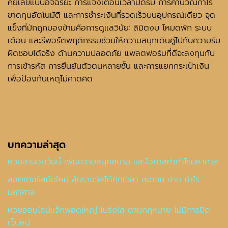
คีย์เลขแบบอัจฉริยะ การแจ้งเตือนเวลาปิดรับ การคำนวณกำไร
ขาดทุนอัตโนมัติ และการชำระเงินที่รวดเร็วบนอุปกรณ์เดียว จุด
แข็งที่มักถูกมองข้ามคือการดูแลวินัย: ลิมิตงบ โหมดพัก ระบบ
เตือน และรีพอร์ตพฤติกรรมช่วยให้ความสนุกเดินคู่ไปกับความรับ
ผิดชอบได้จริง ด้านความปลอดภัย แพลตฟอร์มที่ดีจะลงทุนกับ
การเข้ารหัส การยืนยันตัวตนหลายชั้น และการแยกกระเป๋าเงิน
เพื่อป้องกันเหตุไม่คาดคิด
บทความล่าสุด
หวยฮานอยวันนี้ เพิ่มความสนุกสนาน และโอกาสทำกำไรมหาศาล
ลอตเตอรี่สมัยใหม่ ลุ้นรางวัลได้ทุกเวลา สะดวก ง่าย กำไร
มหาศาล
หวยออนไลน์แจ็กพอตใหญ่ โปร่งใส ตามกฎหมาย ไม่มีการปิด
เว็บหนี