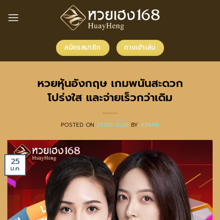
ข้าม
ไป
ยัง
เนื้อหา
สมัครสมาชิก
ทางเข้าเล่น
หวยหุ้นอังกฤษ เกมพนันสะดวก
โปร่งใส และจ่ายเร็วกว่าเดิม
POSTED ON
25/01/2026
BY
ADMIN
25
ม.ค.