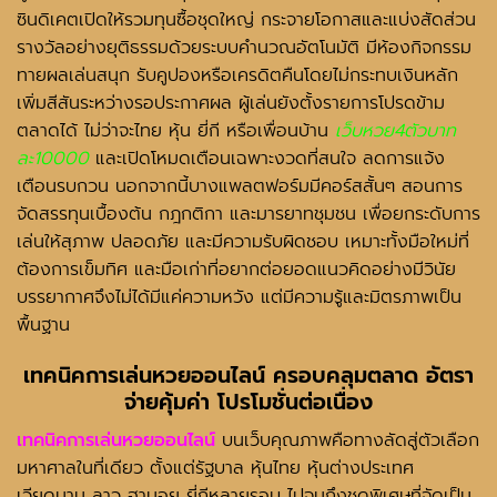
ซินดิเคตเปิดให้รวมทุนซื้อชุดใหญ่ กระจายโอกาสและแบ่งสัดส่วน
รางวัลอย่างยุติธรรมด้วยระบบคำนวณอัตโนมัติ มีห้องกิจกรรม
ทายผลเล่นสนุก รับคูปองหรือเครดิตคืนโดยไม่กระทบเงินหลัก
เพิ่มสีสันระหว่างรอประกาศผล ผู้เล่นยังตั้งรายการโปรดข้าม
ตลาดได้ ไม่ว่าจะไทย หุ้น ยี่กี หรือเพื่อนบ้าน
เว็บหวย4ตัวบาท
ละ10000
และเปิดโหมดเตือนเฉพาะงวดที่สนใจ ลดการแจ้ง
เตือนรบกวน นอกจากนี้บางแพลตฟอร์มมีคอร์สสั้นๆ สอนการ
จัดสรรทุนเบื้องต้น กฎกติกา และมารยาทชุมชน เพื่อยกระดับการ
เล่นให้สุภาพ ปลอดภัย และมีความรับผิดชอบ เหมาะทั้งมือใหม่ที่
ต้องการเข็มทิศ และมือเก่าที่อยากต่อยอดแนวคิดอย่างมีวินัย
บรรยากาศจึงไม่ได้มีแค่ความหวัง แต่มีความรู้และมิตรภาพเป็น
พื้นฐาน
เทคนิคการเล่นหวยออนไลน์
ครอบคลุมตลาด อัตรา
จ่ายคุ้มค่า โปรโมชั่นต่อเนื่อง
เทคนิคการเล่นหวยออนไลน์
บนเว็บคุณภาพคือทางลัดสู่ตัวเลือก
มหาศาลในที่เดียว ตั้งแต่รัฐบาล หุ้นไทย หุ้นต่างประเทศ
เวียดนาม ลาว ฮานอย ยี่กีหลายรอบ ไปจนถึงชุดพิเศษที่จัดเป็น