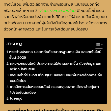
ทางขึ้นเงิน เพิ่มตัวเลือกจ่ายผ่านพร้อมเพย์ โมบายแบงก์กิ้ง
หรือวอลเล็ทหลากเจ้า
สอนแทงหวยออนไลน์
มีโหมดซื้อซ้ำแบบ
รวดเร็วสำหรับเลขประจำ และตั้งลิมิตการใช้จ่ายรายวันเพื่อคุมงบ
อย่างชัดเจน นอกจากนี้ผู้เล่นยังบันทึกชุดเลขโปรด สร้างรายการ
ล่วงหน้าหลายงวด และรับการแจ้งเตือนก่อนปิดรอบ
สารบัญ
หวยต่างประเทศ ปลอดภัยด้วยมาตรฐานการเงิน และเทคโนโลยี
ชั้นนำ2026
กลุ่มหวยออนไลน์ ประสบการณ์ใช้งานฉลาดขึ้น ด้วยข้อมูล และ
เครื่องมือทันสมัย
เทคนิคทำกำไรหวย เชื่อมชุมชนคอเลข และเพิ่มทางเลือกการเล่น
แบบมือโปร
เทคนิคการเล่นหวยออนไลน์ ครอบคลุมตลาด อัตราจ่ายคุ้มค่า
โปรโมชั่นต่อเนื่อง
โดยสรุป
หวยต่างประเทศ
ปลอดภัยด้วยมาตรฐานการเงิน