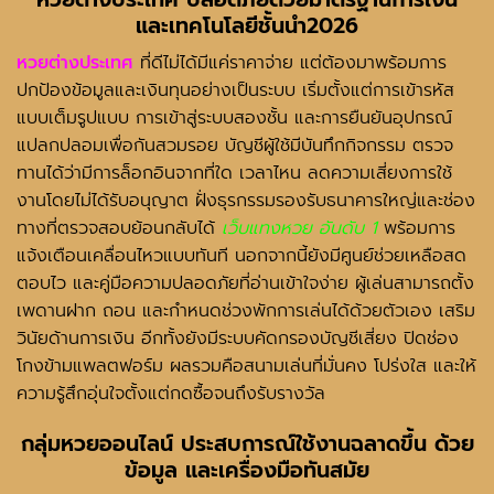
และเทคโนโลยีชั้นนำ2026
หวยต่างประเทศ
ที่ดีไม่ได้มีแค่ราคาจ่าย แต่ต้องมาพร้อมการ
ปกป้องข้อมูลและเงินทุนอย่างเป็นระบบ เริ่มตั้งแต่การเข้ารหัส
แบบเต็มรูปแบบ การเข้าสู่ระบบสองชั้น และการยืนยันอุปกรณ์
แปลกปลอมเพื่อกันสวมรอย บัญชีผู้ใช้มีบันทึกกิจกรรม ตรวจ
ทานได้ว่ามีการล็อกอินจากที่ใด เวลาไหน ลดความเสี่ยงการใช้
งานโดยไม่ได้รับอนุญาต ฝั่งธุรกรรมรองรับธนาคารใหญ่และช่อง
ทางที่ตรวจสอบย้อนกลับได้
เว็บแทงหวย อันดับ 1
พร้อมการ
แจ้งเตือนเคลื่อนไหวแบบทันที นอกจากนี้ยังมีศูนย์ช่วยเหลือสด
ตอบไว และคู่มือความปลอดภัยที่อ่านเข้าใจง่าย ผู้เล่นสามารถตั้ง
เพดานฝาก ถอน และกำหนดช่วงพักการเล่นได้ด้วยตัวเอง เสริม
วินัยด้านการเงิน อีกทั้งยังมีระบบคัดกรองบัญชีเสี่ยง ปิดช่อง
โกงข้ามแพลตฟอร์ม ผลรวมคือสนามเล่นที่มั่นคง โปร่งใส และให้
ความรู้สึกอุ่นใจตั้งแต่กดซื้อจนถึงรับรางวัล
กลุ่มหวยออนไลน์
ประสบการณ์ใช้งานฉลาดขึ้น ด้วย
ข้อมูล และเครื่องมือทันสมัย