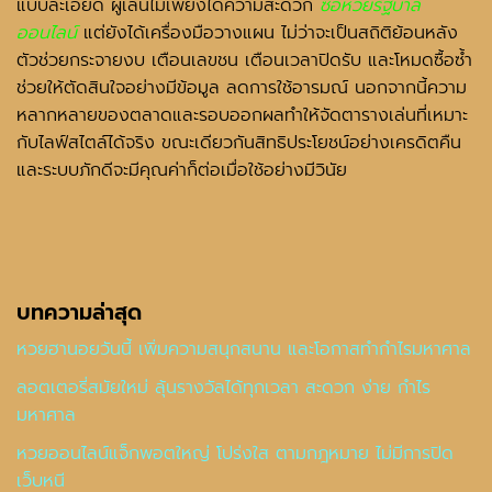
แบบละเอียด ผู้เล่นไม่เพียงได้ความสะดวก
ซื้อหวยรัฐบาล
ออนไลน์
แต่ยังได้เครื่องมือวางแผน ไม่ว่าจะเป็นสถิติย้อนหลัง
ตัวช่วยกระจายงบ เตือนเลขชน เตือนเวลาปิดรับ และโหมดซื้อซ้ำ
ช่วยให้ตัดสินใจอย่างมีข้อมูล ลดการใช้อารมณ์ นอกจากนี้ความ
หลากหลายของตลาดและรอบออกผลทำให้จัดตารางเล่นที่เหมาะ
กับไลฟ์สไตล์ได้จริง ขณะเดียวกันสิทธิประโยชน์อย่างเครดิตคืน
และระบบภักดีจะมีคุณค่าก็ต่อเมื่อใช้อย่างมีวินัย
บทความล่าสุด
หวยฮานอยวันนี้ เพิ่มความสนุกสนาน และโอกาสทำกำไรมหาศาล
ลอตเตอรี่สมัยใหม่ ลุ้นรางวัลได้ทุกเวลา สะดวก ง่าย กำไร
มหาศาล
หวยออนไลน์แจ็กพอตใหญ่ โปร่งใส ตามกฎหมาย ไม่มีการปิด
เว็บหนี