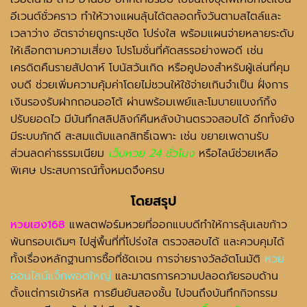
อีเวนต์ชั่วคราว ทำให้วางแผนลุ้นได้ตลอดทั้งวันตามสไตล์และ
เวลาว่าง อัตราจ่ายถูกระบุชัด โปร่งใส พร้อมแผนจ่ายหลายระดับ
ให้เลือกตามความเสี่ยง โปรโมชั่นที่คัดสรรอย่างพอดี เช่น
เครดิตคืนรายสัปดาห์ โบนัสวันเกิด หรือคูปองสำหรับผู้เล่นที่คุม
งบดี ช่วยเพิ่มความคุ้มค่าโดยไม่ชวนให้ใช้จ่ายเกินจำเป็น ฝั่งการ
เงินรองรับฝากถอนออโต้ ผ่านพร้อมเพย์และโมบายแบงก์กิ้ง
ปรับยอดไว มีบันทึกสลิปลิงก์คืนหลังบ้านตรวจสอบได้ อีกทั้งยัง
มีระบบภักดี สะสมแต้มแลกสิทธิ์เฉพาะ เช่น ขยายเพดานรับ
ส่วนลดค่าธรรมเนียม
เว็บหวย 24 ชั่วโมง
หรือไลน์ช่วยเหลือ
พิเศษ ประสบการณ์ทั้งหมดจึงครบ
โดยสรุป
หวยเฮง168
แพลตฟอร์มหวยที่ออกแบบดีทำให้การลุ้นเลขก้าว
พ้นกรอบเดิมๆ ไปสู่พื้นที่ที่โปร่งใส ตรวจสอบได้ และควบคุมได้
ทั้งเรื่องหลักฐานการซื้อที่ชัดเจน การจ่ายรางวัลอัตโนมัติ
หวย
ออนไลน์แจ็กพอตใหญ่
และมาตรการความปลอดภัยรอบด้าน
ตั้งแต่การเข้ารหัส การยืนยันสองชั้น ไปจนถึงบันทึกกิจกรรม