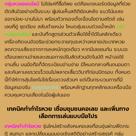
กลุ่มหวยออนไลน์
ไม่ใช่แค่ที่ซื้อโพย แต่คือแดชบอร์ดข้อมูลที่ช่วย
ตัดสินใจอย่างเป็นระบบ ผู้เล่นเห็นสถิติย้อนหลัง แนวโน้มเลข
ออกบ่อย-นานไม่มา พร้อมตัวกรองตั้งเงื่อนไขตามสไตล์ เช่น
เลขคี่คู่ ชุดเรียง สลับตำแหน่ง โหมดสุ่มแบบถ่วงน้ำหนัก
เล่น
หวยออนไลน์
และบันทึกสูตรส่วนตัวเพื่อใช้ซ้ำได้ในคลิกเดียว
เครื่องคิดงบอัจฉริยะช่วยกระจายทุนระหว่างหลายประเภทหวย
ลดความเสี่ยงจากการลงหนักจุดเดียว หากมีเลขชนกัน ระบบจะ
เตือนเพดานจ่ายและเสนอการปรับสัดส่วนอัตโนมัติ หน้าจอใช้
งานลื่น บนมือถือก็จัดระเบียบอ่านง่าย มีโหมดกลางคืนถนอมตา
และค้นหาเลขรวดเร็วจนไม่พลาดเสี้ยววินาทีก่อนปิดรอบ ทั้งหมด
นี้ทำให้การลุ้นโชคไม่ใช่เรื่องดวงล้วนๆ แต่เป็นกระบวนการที่มี
ข้อมูลรองรับ
kingdom66
พร้อมหลักฐานทุกคลิกและเครื่องมือ
ควบคุมความเสี่ยงในมือผู้เล่นเอง
เทคนิคทำกำไรหวย
เชื่อมชุมชนคอเลข และเพิ่มทาง
เลือกการเล่นแบบมือโปร
เทคนิคทำกำไรหวย
รุ่นใหม่สร้างสังคมคอเลขที่อบอุ่นผ่านฟีดกระ
ทู้ สนทนา แลกเปลี่ยนมุมมองเชิงสถิติอย่างสร้างสรรค์ กลุ่ม