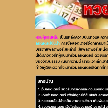
หวยหุ้นอินเดีย
เป็นแหล่งความบันเทิงและความตื
ลอตเตอรี่ชั้นนำ
การซื้อลอตเตอรีจึงกลายมาเป็
บรรดาแพลตฟอร์มเหล่านี้ มีแพลตฟอร์มหนึ่ง
นี้ได้ปฏิวัติวิธีที่ผู้คนเข้าร่วมลอตเตอรี ด้ว
ของวัฒนธรรม ในบทความนี้ เราจะเจาะลึกเข้า
ทำให้ผู้ใช้สะดวกที่จะเข้าร่วมลอตเตอรีได้ทุกที่ท
สารบัญ
เว็บลอตเตอรี่ ​​รองรับการฝากและถอนเงินอัตโน
เดิมพันลอตเตอรี่ เพื่อให้คุณได้สัมผัสกับความ
หวยออนไลน์จ่ายเต็ม สามารถเข้ามา เดิมพันลอต
รวมหวยฮานอย เว็บไซต์ของเกมสร้างรายได้ สา