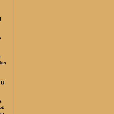
น
อ
ว
ป็นก
็น
i
งมี
ปจน