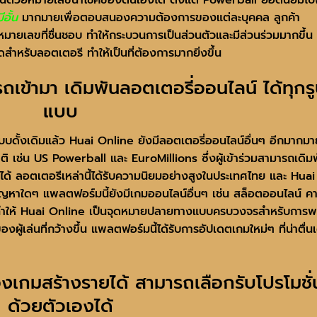
ีอั้น
มากมายเพื่อตอบสนองความต้องการของแต่ละบุคคล ลูกค้า
อหมายเลขที่ชื่นชอบ ทำให้กระบวนการเป็นส่วนตัวและมีส่วนร่วมมากขึ้น ย
ูดสำหรับลอตเตอรี ทำให้เป็นที่ต้องการมากยิ่งขึ้น
ถเข้ามา เดิมพันลอตเตอรี่ออนไลน์ ได้ทุกร
แบบ
ดั้งเดิมแล้ว Huai Online ยังมีลอตเตอรี่ออนไลน์อื่นๆ อีกมากมา
ติ เช่น US Powerball และ EuroMillions ซึ่งผู้เข้าร่วมสามารถเดิม
้ ลอตเตอรีเหล่านี้ได้รับความนิยมอย่างสูงในประเทศไทย และ Huai
ีปัญหาใดๆ แพลตฟอร์มนี้ยังมีเกมออนไลน์อื่นๆ เช่น สล็อตออนไลน์ คา
ี้ทำให้ Huai Online เป็นจุดหมายปลายทางแบบครบวงจรสำหรับการพ
ล่นที่กว้างขึ้น แพลตฟอร์มนี้ได้รับการอัปเดตเกมใหม่ๆ ที่น่าตื่นเ
องเกมสร้างรายได้ สามารถเลือกรับโปรโมชั่
ด้วยตัวเองได้