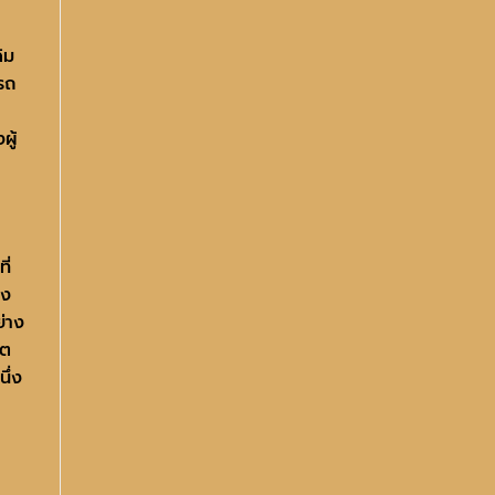
ิม
ารถ
ผู้
ี่
อง
่าง
อต
ึ่ง