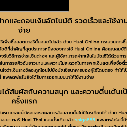
ฝากและถอนเงินอัตโนมัติ รวดเร็วและใช้งา
ง่าย
ตอรีเพื่อซื้อลอตเตอรีนั้นหมดไปแล้ว ด้วย Huai Online กระบวนการซื้
ข้อดีที่สำคัญที่สุดประการหนึ่งของการใช้ Huai Online คือคุณสมบัติ
รับวิธีการชำระเงินต่างๆ และผู้ใช้สามารถฝากเงินในบัญชีได้ด้วยการ
ำเป็นในการรอคิวอันยาวนานและความไม่สะดวกในการพกเงินสดเพื่อซื้อตั๋
มั่นใจว่าเงินรางวัลจะถูกโอนไปยังบัญชีธนาคารของผู้ใช้โดยตรง ทำให้เ
้ แพลตฟอร์มยังได้รับการออกแบบมาให้ใช้งานง่าย
ุณได้สัมผัสกับความสนุก และความตื่นเต้นเป
ครั้งแรก
กับหมายเลขนำโชคและรอผลการจับฉลากนั้นไม่มีใครเทียบได้ ด้วย Hua
จากลอตเตอรี Huai Thai แบบดั้งเดิมแล้ว
saiga888
แพลตฟอร์มนี้ยั
ิมพันด้วยหมายเลขนำโชคของตนเองได้ ตั้งแต่ Powerball ยอดนิยมไ