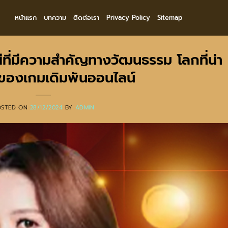
หน้าแรก
บทความ
ติดต่อเรา
Privacy Policy
Sitemap
ีที่มีความสำคัญทางวัฒนธรรม โลกที่น่า
น ของเกมเดิมพันออนไลน์
OSTED ON
28/12/2024
BY
ADMIN