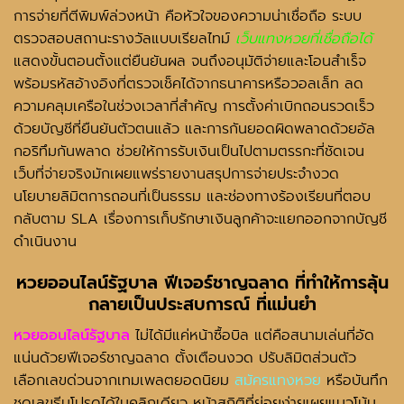
การจ่ายที่ตีพิมพ์ล่วงหน้า คือหัวใจของความน่าเชื่อถือ ระบบ
ตรวจสอบสถานะรางวัลแบบเรียลไทม์
เว็บแทงหวยที่เชื่อถือได้
แสดงขั้นตอนตั้งแต่ยืนยันผล จนถึงอนุมัติจ่ายและโอนสำเร็จ
พร้อมรหัสอ้างอิงที่ตรวจเช็คได้จากธนาคารหรือวอลเล็ท ลด
ความคลุมเครือในช่วงเวลาที่สำคัญ การตั้งค่าเบิกถอนรวดเร็ว
ด้วยบัญชีที่ยืนยันตัวตนแล้ว และการกันยอดผิดพลาดด้วยอัล
กอริทึมกันพลาด ช่วยให้การรับเงินเป็นไปตามตรรกะที่ชัดเจน
เว็บที่จ่ายจริงมักเผยแพร่รายงานสรุปการจ่ายประจำงวด
นโยบายลิมิตการถอนที่เป็นธรรม และช่องทางร้องเรียนที่ตอบ
กลับตาม SLA เรื่องการเก็บรักษาเงินลูกค้าจะแยกออกจากบัญชี
ดำเนินงาน
หวยออนไลน์รัฐบาล
ฟีเจอร์ชาญฉลาด ที่ทำให้การลุ้น
กลายเป็นประสบการณ์ ที่แม่นยำ
หวยออนไลน์รัฐบาล
ไม่ได้มีแค่หน้าซื้อบิล แต่คือสนามเล่นที่อัด
แน่นด้วยฟีเจอร์ชาญฉลาด ตั้งเตือนงวด ปรับลิมิตส่วนตัว
เลือกเลขด่วนจากเทมเพลตยอดนิยม
สมัครแทงหวย
หรือบันทึก
ชุดเลขธีมโปรดได้ในคลิกเดียว หน้าสถิติที่ย่อยง่ายเผยแนวโน้ม