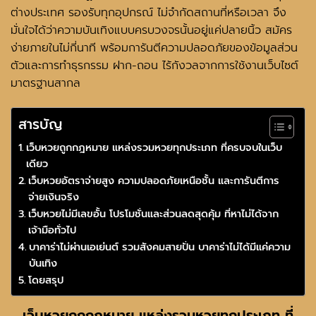
ต่างประเทศ รองรับทุกอุปกรณ์ ไม่จำกัดสถานที่หรือเวลา จึง
มั่นใจได้ว่าความบันเทิงแบบครบวงจรนั้นอยู่แค่ปลายนิ้ว สมัคร
ง่ายภายในไม่กี่นาที พร้อมการันตีความปลอดภัยของข้อมูลส่วน
ตัวและการทำธุรกรรม ฝาก-ถอน ไร้กังวลจากการใช้งานเว็บไซต์
มาตรฐานสากล
สารบัญ
เว็บหวยถูกกฎหมาย แหล่งรวมหวยทุกประเภท ที่ครบจบในเว็บ
เดียว
เว็บหวยอัตราจ่ายสูง ความปลอดภัยเหนือชั้น และการันตีการ
จ่ายเงินจริง
เว็บหวยไม่มีเลขอั้น โปรโมชั่นและส่วนลดสุดคุ้ม ที่หาไม่ได้จาก
เจ้ามือทั่วไป
บาคาร่าไม่ผ่านเอเย่นต์ รวมสังคมสายปั่น บาคาร่าไม่ได้มีแค่ความ
บันเทิง
โดยสรุป
เว็บหวยถูกกฎหมาย
แหล่งรวมหวยทุกประเภท ที่