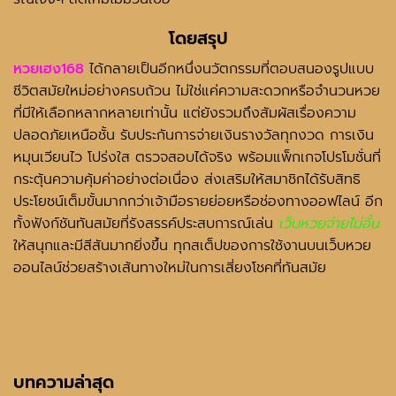
โดยสรุป
หวยเฮง168
ได้กลายเป็นอีกหนึ่งนวัตกรรมที่ตอบสนองรูปแบบ
ชีวิตสมัยใหม่อย่างครบถ้วน ไม่ใช่แค่ความสะดวกหรือจำนวนหวย
ที่มีให้เลือกหลากหลายเท่านั้น แต่ยังรวมถึงสัมผัสเรื่องความ
ปลอดภัยเหนือชั้น รับประกันการจ่ายเงินรางวัลทุกงวด การเงิน
หมุนเวียนไว โปร่งใส ตรวจสอบได้จริง พร้อมแพ็กเกจโปรโมชั่นที่
กระตุ้นความคุ้มค่าอย่างต่อเนื่อง ส่งเสริมให้สมาชิกได้รับสิทธิ
ประโยชน์เต็มขั้นมากกว่าเจ้ามือรายย่อยหรือช่องทางออฟไลน์ อีก
ทั้งฟังก์ชันทันสมัยที่รังสรรค์ประสบการณ์เล่น
เว็บหวยจ่ายไม่อั้น
ให้สนุกและมีสีสันมากยิ่งขึ้น ทุกสเต็ปของการใช้งานบนเว็บหวย
ออนไลน์ช่วยสร้างเส้นทางใหม่ในการเสี่ยงโชคที่ทันสมัย
บทความล่าสุด