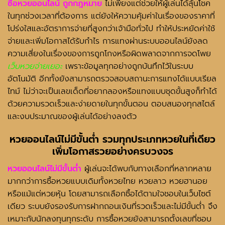
ซื้อหวยออนไลน์ ถูกกฎหมาย
ไม่เพียงแต่ช่วยให้ผู้เล่นได้ลุ้นโชค
ในทุกช่วงเวลาที่ต้องการ แต่ยังให้ความคุ้มค่าในเรื่องของราคาที่
โปร่งใสและอัตราการจ่ายที่สูงกว่าเจ้ามือทั่วไป ทำให้ประหยัดค่าใช้
จ่ายและเพิ่มโอกาสได้รับกำไร การแทงผ่านระบบออนไลน์ยังลด
ความเสี่ยงในเรื่องของการถูกโกงหรือผิดพลาดจากการจดโพย
เว็บหวยจ่ายเยอะ
เพราะข้อมูลทุกอย่างถูกบันทึกไว้ในระบบ
อัตโนมัติ อีกทั้งยังสามารถตรวจสอบสถานะการแทงได้แบบเรียล
ไทม์ ไม่ว่าจะเป็นเลขเด็ดที่อยากลองหรือแทงแบบชุดขั้นสูงก็ทำได้
ด้วยความรวดเร็วและง่ายดายในทุกขั้นตอน ตอบสนองทุกสไตล์
และงบประมาณของผู้เล่นได้อย่างลงตัว
หวยออนไลน์ไม่มีขั้นต่ำ
รวมทุกประเภทหวยในที่เดียว
เพิ่มโอกาสรวยอย่างครบวงจร
หวยออนไลน์ไม่มีขั้นต่ำ
ผู้เล่นจะได้พบกับทางเลือกที่หลากหลาย
มากกว่าการซื้อหวยแบบเดิมทั้งหวยไทย หวยลาว หวยฮานอย
หรือแม้แต่หวยหุ้น โดยสามารถเลือกซื้อได้ตามใจชอบในเว็บไซต์
เดียว ระบบยังรองรับการฝากถอนเงินที่รวดเร็วและไม่มีขั้นต่ำ จึง
เหมาะกับนักลงทุนทุกระดับ การซื้อหวยยังสามารถตั้งเลขที่ชอบ