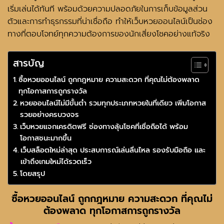
เริ่มเล่นได้ทันที พร้อมด้วยความปลอดภัยในการเก็บข้อมูลส่วน
ตัวและการทำธุรกรรมที่น่าเชื่อถือ ทำให้เว็บหวยออนไลน์เป็นช่อง
ทางที่ตอบโจทย์ทุกความต้องการของนักเสี่ยงโชคอย่างแท้จริง
สารบัญ
ซื้อหวยออนไลน์ ถูกกฎหมาย ความสะดวก ที่คุณไม่ต้องพลาด
ทุกโอกาสการถูกรางวัล
หวยออนไลน์ไม่มีขั้นต่ำ รวมทุกประเภทหวยในที่เดียว เพิ่มโอกาส
รวยอย่างครบวงจร
เว็บหวยแจกเครดิตฟรี ช่องทางลุ้นโชคที่เชื่อถือได้ พร้อม
โอกาสชนะมากขึ้น
เว็บสล็อตใหม่ล่าสุด ประสบการณ์เล่นลื่นไหล รองรับมือถือ และ
เข้าถึงเกมใหม่ได้รวดเร็ว
โดยสรุป
ซื้อหวยออนไลน์ ถูกกฎหมาย
ความสะดวก ที่คุณไม่
ต้องพลาด ทุกโอกาสการถูกรางวัล