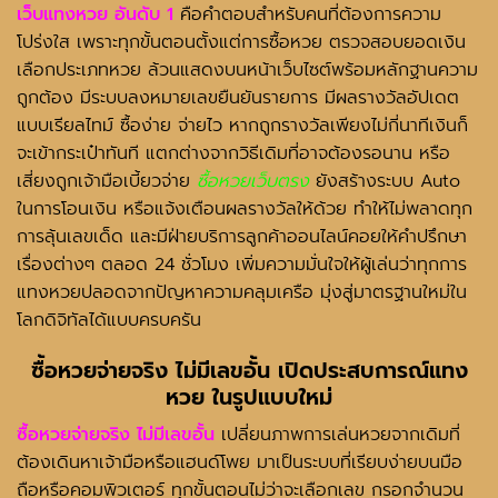
เว็บแทงหวย อันดับ 1
คือคำตอบสำหรับคนที่ต้องการความ
โปร่งใส เพราะทุกขั้นตอนตั้งแต่การซื้อหวย ตรวจสอบยอดเงิน
เลือกประเภทหวย ล้วนแสดงบนหน้าเว็บไซต์พร้อมหลักฐานความ
ถูกต้อง มีระบบลงหมายเลขยืนยันรายการ มีผลรางวัลอัปเดต
แบบเรียลไทม์ ซื้อง่าย จ่ายไว หากถูกรางวัลเพียงไม่กี่นาทีเงินก็
จะเข้ากระเป๋าทันที แตกต่างจากวิธีเดิมที่อาจต้องรอนาน หรือ
เสี่ยงถูกเจ้ามือเบี้ยวจ่าย
ซื้อหวยเว็บตรง
ยังสร้างระบบ Auto
ในการโอนเงิน หรือแจ้งเตือนผลรางวัลให้ด้วย ทำให้ไม่พลาดทุก
การลุ้นเลขเด็ด และมีฝ่ายบริการลูกค้าออนไลน์คอยให้คำปรึกษา
เรื่องต่างๆ ตลอด 24 ชั่วโมง เพิ่มความมั่นใจให้ผู้เล่นว่าทุกการ
แทงหวยปลอดจากปัญหาความคลุมเครือ มุ่งสู่มาตรฐานใหม่ใน
โลกดิจิทัลได้แบบครบครัน
ซื้อหวยจ่ายจริง ไม่มีเลขอั้น
เปิดประสบการณ์แทง
หวย ในรูปแบบใหม่
ซื้อหวยจ่ายจริง ไม่มีเลขอั้น
เปลี่ยนภาพการเล่นหวยจากเดิมที่
ต้องเดินหาเจ้ามือหรือแฮนด์โพย มาเป็นระบบที่เรียบง่ายบนมือ
ถือหรือคอมพิวเตอร์ ทุกขั้นตอนไม่ว่าจะเลือกเลข กรอกจำนวน