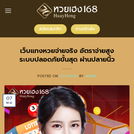
ข้าม
ไป
ยัง
เนื้อหา
สมัครสมาชิก
ทางเข้าเล่น
เว็บแทงหวยจ่ายจริง อัตราจ่ายสูง
ระบบปลอดภัยขั้นสุด ผ่านปลายนิ้ว
POSTED ON
07/11/2025
BY
ADMIN
07
พ.ย.