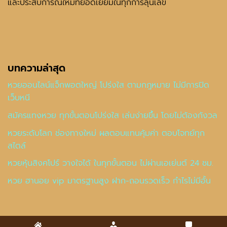
และประสบการณ์ใหม่ที่ยอดเยี่ยมในทุกการลุ้นเลข
บทความล่าสุด
หวยออนไลน์แจ็กพอตใหญ่ โปร่งใส ตามกฎหมาย ไม่มีการปิด
เว็บหนี
สมัครแทงหวย ทุกขั้นตอนโปร่งใส เล่นง่ายขึ้น โดยไม่ต้องกังวล
หวยระดับโลก ช่องทางใหม่ ผลตอบแทนคุ้มค่า ตอบโจทย์ทุก
สไตล์
หวยหุ้นสิงคโปร์ วางใจได้ ในทุกขั้นตอน ไม่ผ่านเอเย่นต์ 24 ชม.
หวย ฮานอย vip มาตรฐานสูง ฝาก-ถอนรวดเร็ว กำไรไม่มีอั้น