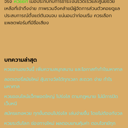
จริง
หวยยี่กี
เมื่อประกบกับการชำระเงินรวดเร็วและศูนย์ช่วย
เหลือที่เข้าถึงง่าย ภาพรวมจึงคล้ายมีผู้จัดการส่วนตัวคอยดูแล
ประสบการณ์ตั้งแต่ต้นจนจบ แน่นอนว่าก่อนเริ่ม ควรเลือก
แพลตฟอร์มที่มีชื่อเสียง
บทความล่าสุด
หวยฮานอยวันนี้ เพิ่มความสนุกสนาน และโอกาสทำกำไรมหาศาล
ลอตเตอรี่สมัยใหม่ ลุ้นรางวัลได้ทุกเวลา สะดวก ง่าย กำไร
มหาศาล
หวยออนไลน์แจ็กพอตใหญ่ โปร่งใส ตามกฎหมาย ไม่มีการปิด
เว็บหนี
สมัครแทงหวย ทุกขั้นตอนโปร่งใส เล่นง่ายขึ้น โดยไม่ต้องกังวล
หวยระดับโลก ช่องทางใหม่ ผลตอบแทนคุ้มค่า ตอบโจทย์ทุก