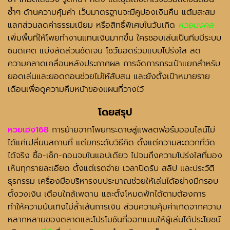
ซ้ำๆ ด้านความคุ้มค่า เว็บมาตรฐานจะมีคูปองเงินคืน แต้มสะสม
แลกส่วนลดค่าธรรมเนียม หรือสิทธิ์พิเศษในวันเกิด
หวยมงคล
เพิ่มพื้นที่ให้โพยทำงานแทนเงินมากขึ้น ใครชอบเล่นเป็นทีมมีระบบ
ซินดิเคต แบ่งสัดส่วนชัดเจน โชว์ยอดร่วมแบบโปร่งใส ลด
ความคลาดเคลื่อนหลังประกาศผล การจัดการกระเป๋าแยกสำหรับ
ยอดเล่นและยอดถอนช่วยไม่ให้สับสน และยังตั้งเป้าหมายราย
เดือนเพื่อดูความคืบหน้าของแผนที่วางไว้
โดยสรุป
หวยเฮง168
การย้ายจากโพยกระดาษสู่แพลตฟอร์มออนไลน์ไม่
ได้แค่เปลี่ยนสถานที่ แต่ยกระดับวิธีคิด ตั้งแต่ความสะดวกที่วัด
ได้จริง ซื้อ-เช็ก-ถอนจบในแอปเดียว ไปจนถึงความโปร่งใสที่มอง
เห็นทุกรายละเอียด ตั้งแต่เรตจ่าย เวลาปิดรับ สลิป และประวัติ
ธุรกรรม เครื่องมือบริหารงบประมาณช่วยให้เล่นได้อย่างมีกรอบ
ตั้งวงเงิน เตือนใกล้เพดาน และตั้งโหมดพักได้ตามต้องการ
ทำให้ความบันเทิงไม่ล้ำเส้นการเงิน ส่วนความคุ้มค่าเกิดจากความ
หลากหลายของตลาดและโปรโมชันที่ออกแบบให้ผู้เล่นได้ประโยชน์