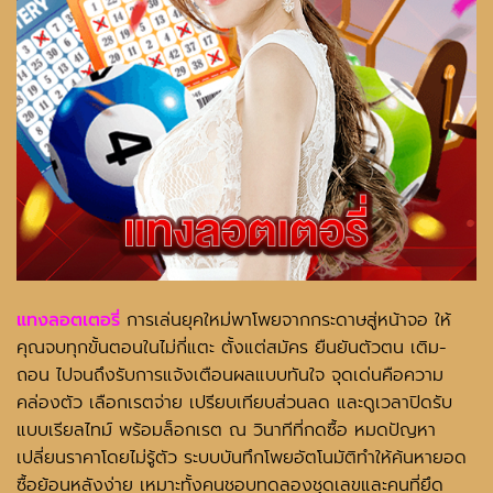
แทงลอตเตอรี่
การเล่นยุคใหม่พาโพยจากกระดาษสู่หน้าจอ ให้
คุณจบทุกขั้นตอนในไม่กี่แตะ ตั้งแต่สมัคร ยืนยันตัวตน เติม-
ถอน ไปจนถึงรับการแจ้งเตือนผลแบบทันใจ จุดเด่นคือความ
คล่องตัว เลือกเรตจ่าย เปรียบเทียบส่วนลด และดูเวลาปิดรับ
แบบเรียลไทม์ พร้อมล็อกเรต ณ วินาทีที่กดซื้อ หมดปัญหา
เปลี่ยนราคาโดยไม่รู้ตัว ระบบบันทึกโพยอัตโนมัติทำให้ค้นหายอด
ซื้อย้อนหลังง่าย เหมาะทั้งคนชอบทดลองชุดเลขและคนที่ยึด