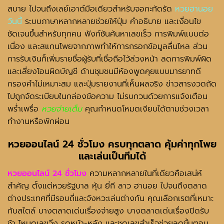
สบาย ไปจนถึงเลย์เอาต์มือเดียวสำหรับจอกะทัดรัด
หวยฮานอย
วันนี้
ระบบภาษาหลากหลายช่วยให้ปุ่ม คำอธิบาย และเงื่อนไข
ชัดเจนขึ้นสำหรับทุกคน ฟังก์ชันค้นหาเลขเร็ว การพิมพ์แบบต่อ
เนื่อง และสแกนโพยจากภาพทำให้การกรอกข้อมูลลื่นไหล ส่วน
การรับเงินก็เพิ่มรายชื่อผู้รับที่เชื่อถือไว้ล่วงหน้า ลดการพิมพ์ผิด
และเสี่ยงโอนผิดบัญชี ด้านชุมชนมีห้องพูดคุยแบบมารยาทดี
กรองคำไม่เหมาะสม และปุ่มรายงานที่เห็นผลจริง ข่าวสารงวดถัด
ไปถูกจัดระเบียบในกล่องข้อความ ไม่รบกวนด้วยการแจ้งเตือน
พร่ำเพรื่อ
หวยจ่ายเต็ม
คุณกำหนดโหมดเงียบได้ตามช่วงเวลา
ทำงานหรือพักผ่อน
หวยออนไลน์ 24 ชั่วโมง
ครบทุกตลาด คุ้มค่าทุกโพย
และเล่นเป็นทีมได้
หวยออนไลน์ 24 ชั่วโมง
ความหลากหลายในที่เดียวคือเสน่ห์
สำคัญ ตั้งแต่หวยรัฐบาล หุ้น ยี่กี ลาว ฮานอย ไปจนถึงตลาด
ต่างประเทศที่มีรอบถี่และจังหวะเล่นต่างกัน คุณเลือกเรตที่เหมาะ
กับสไตล์ บางตลาดเด่นเรื่องจ่ายสูง บางตลาดเด่นเรื่องปิดรับ
ช้า โหมดเลขวิ่ง รูดหน้า-หลัง และชุดเลขสำเร็จช่วยลดขั้นตอน