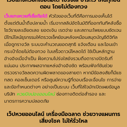
ตอน โดยไม่ต้องทวง
เว็บแทงหวยที่เชื่อถือได้
หัวใจของเว็บที่ดีคือการมองเห็นได้
ตั้งแต่ต้นน้ำถึงปลายน้ำ เริ่มจากสลิปอัตโนมัติที่ออกทันทีหลังซื้อ
โชว์รายละเอียดเลข ยอดเงิน เรตจ่าย และสถานะโพยแบบชัดเจน
มีไทม์ไลน์ธุรกรรมให้ตรวจเช็คย้อนหลังเหมือนสมุดบัญชีดิจิทัล
เมื่อถูกรางวัล ระบบจะคำนวณยอดสุทธิ แจ้งเตือน และโอนเข้า
กระเป๋าโดยไม่ต้องทวง ใบเสร็จดาวน์โหลดได้ ใช้เป็นหลักฐาน
อ้างอิงเมื่อจำเป็น ฝั่งความโปร่งใสยังรวมถึงตารางปิดรับที่
แน่นอน ประกาศผลจากแหล่งอ้างอิงชัด พร้อมฟังก์ชันช่วย
ตรวจรางวัลลดความผิดพลาดของสายตา หากมีข้อสงสัยก็มีแช
ทสด คอลเซ็นเตอร์ หรือศูนย์ความรู้ที่ตอบเรื่องเงื่อนไข การจ่าย
และข้อกำหนดต่างๆ อย่างเป็นระบบ เว็บที่ใส่ใจมักเปิดเผยข้อมูล
บริษัท
หวยปิงปองออนไลน์
ช่
องทางติดต่อสำรอง และ
มาตรการความปลอดภัย
เว็ปหวยออนไลน์
เครื่องมือฉลาด ช่วยวางแผนการ
เสี่ยงโชค ไม่ให้รั่วไหล