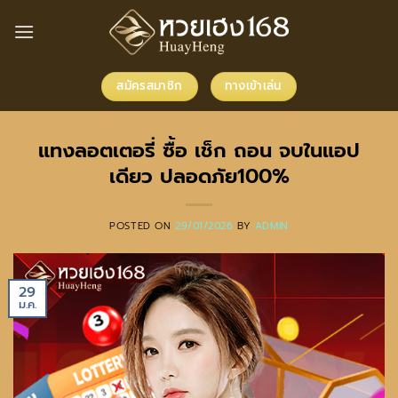
ข้าม
ไป
ยัง
เนื้อหา
สมัครสมาชิก
ทางเข้าเล่น
แทงลอตเตอรี่ ซื้อ เช็ก ถอน จบในแอป
เดียว ปลอดภัย100%
POSTED ON
29/01/2026
BY
ADMIN
29
ม.ค.