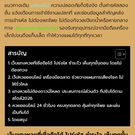
แนวทางเดิม
lotto432
ความปลอดภัยก็จริงจัง ตั้งค่ารหัสสอง
ชั้น แจ้งเตือนการเข้าใช้งานแปลกที่ และซ่อนข้อมูลสำคัญหลัง
การเข้ารหัส ไม่ต้องพกโพย ไม่ต้องกังวลเปียกน้ำหรือหายกลาง
ทาง
สอนแทงหวยออนไลน์
รองรับทุกอุปกรณ์จากมือถือเครื่อง
เล็กไปจนถึงแท็บเล็ต ทำให้วางแผนได้ทุกที่ทุกเวลา
สารบัญ
เว็บแทงหวยที่เชื่อถือได้ โปร่งใส ชำระไว เห็นทุกขั้นตอน โดยไม่
ต้องทวง
เว็ปหวยออนไลน์ เครื่องมือฉลาด ช่วยวางแผนการเสี่ยงโชค ไม่
ให้รั่วไหล
แทงหวยไม่ต้องดาวน์โหลด ประสบการณ์ส่วนตัว ที่ปรับได้ตาม
สไตล์2026
หวยออนไลน์ 24 ชั่วโมง ครบทุกตลาด คุ้มค่าทุกโพย และเล่น
เป็นทีมได้
โดยสรุป
เว็บแทงหวยที่เชื่อถือได้
โปร่งใส ชำระไว เห็นทุกขั้น