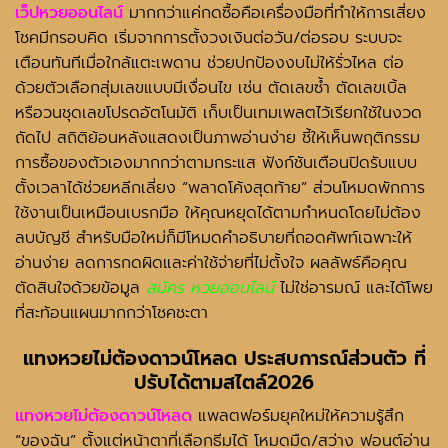
เว็ปหวยออนไลน์
มากกว่าแค่กดซื้อคือเครื่องมือที่ทำให้การเสี่ยง
โชคมีกรอบคิด เริ่มจากการตั้งวงเงินต่อวัน/ต่อรอบ ระบบจะ
เตือนทันทีเมื่อใกล้แตะเพดาน ช่วยปกป้องงบไม่ให้รั่วไหล ต่อ
ด้วยตัวเลือกสุ่มเลขแบบมีเงื่อนไข เช่น ตัดเลขซ้ำ ตัดเลขเบิ้ล
หรือวนชุดเลขโปรดอัตโนมัติ เก็บเป็นเทมเพลตไว้เรียกใช้ในงวด
ถัดไป สถิติย้อนหลังแสดงเป็นภาพอ่านง่าย ชี้ให้เห็นพฤติกรรม
การซื้อของตัวเองมากกว่าตามกระแส ฟังก์ชันเตือนปิดรับแบบ
ตั้งเวลาได้ช่วยหลีกเลี่ยง “พลาดโค้งสุดท้าย” ส่วนโหมดพักการ
ใช้งานเป็นเหมือนเบรกมือ ให้คุณหยุดได้ตามกำหนดโดยไม่ต้อง
ลบบัญชี สำหรับมือใหม่ก็มีโหมดคำอธิบายที่ถอดศัพท์เฉพาะให้
อ่านง่าย ลดการกดผิดและค่าใช้จ่ายที่ไม่ตั้งใจ ผลลัพธ์คือคุณ
ตัดสินใจด้วยข้อมูล
สมัคร หวยออนไลน์
ไม่ใช่อารมณ์ และได้โพย
ที่สะท้อนแผนมากกว่าโชคชะตา
แทงหวยไม่ต้องดาวน์โหลด
ประสบการณ์ส่วนตัว ที่
ปรับได้ตามสไตล์2026
แทงหวยไม่ต้องดาวน์โหลด
แพลตฟอร์มยุคใหม่ให้ความรู้สึก
“ของฉัน” ตั้งแต่หน้าตาที่เลือกธีมได้ โหมดมืด/สว่าง ฟอนต์อ่าน