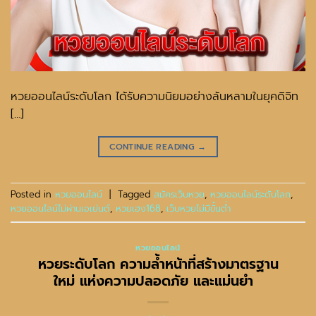
หวยออนไลน์ระดับโลก ได้รับความนิยมอย่างล้นหลามในยุคดิจิท
[…]
CONTINUE READING
→
Posted in
หวยออนไลน์
|
Tagged
สมัครเว็บหวย
,
หวยออนไลน์ระดับโลก
,
หวยออนไลน์ไม่ผ่านเอเย่นต์
,
หวยเฮง168
,
เว็บหวยไม่มีขั้นต่ำ
หวยออนไลน์
หวยระดับโลก ความล้ำหน้าที่สร้างมาตรฐาน
ใหม่ แห่งความปลอดภัย และแม่นยำ