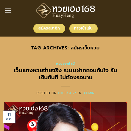
ข้าม
ไป
ยัง
เนื้อหา
สมัครสมาชิก
ทางเข้าเล่น
TAG ARCHIVES:
สมัครเว็บหวย
หวยออนไลน์
เว็บแทงหวยจ่ายจริง ระบบฝากถอนทันใจ รับ
เงินทันที ไม่ต้องรอนาน
POSTED ON
11/08/2025
BY
ADMIN
11
ส.ค.