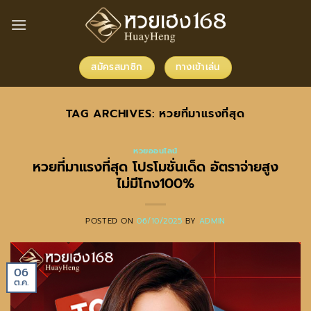
ข้าม
ไป
ยัง
เนื้อหา
สมัครสมาชิก
ทางเข้าเล่น
TAG ARCHIVES:
หวยที่มาแรงที่สุด
หวยออนไลน์
หวยที่มาแรงที่สุด โปรโมชั่นเด็ด อัตราจ่ายสูง
ไม่มีโกง100%
POSTED ON
06/10/2025
BY
ADMIN
06
ต.ค.