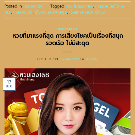
Posted in
หวยออนไลน์
|
Tagged
หวยที่มาแรงที่สุด
,
หวยออนไลน์ได้เงิน
จริง
,
หวยเฮง168
,
เว็บหวยอัตราจ่ายสูง
,
เว็บแทงหวย24 ชั่วโมง
หวยออนไลน์
หวยที่มาแรงที่สุด การเสี่ยงโชคเป็นเรื่องที่สนุก
รวดเร็ว ไม่มีสะดุด
POSTED ON
17/04/2025
BY
ADMIN
17
เม.ย.