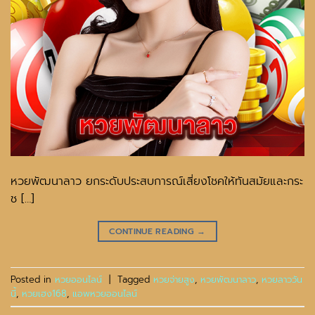
หวยพัฒนาลาว ยกระดับประสบการณ์เสี่ยงโชคให้ทันสมัยและกระ
ช […]
CONTINUE READING
→
Posted in
หวยออนไลน์
|
Tagged
หวยจ่ายสูง
,
หวยพัฒนาลาว
,
หวยลาววัน
นี้
,
หวยเฮง168
,
แอพหวยออนไลน์