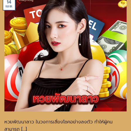
14
เม.ย.
หวยพัฒนาลาว ในวงการเสี่ยงโชคอย่างลงตัว ทำให้ผู้คน
สามารถ […]