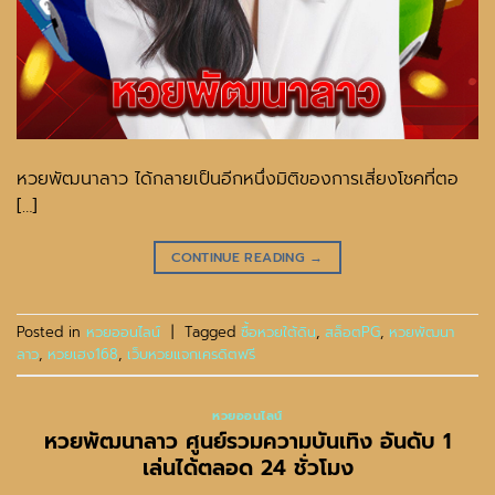
หวยพัฒนาลาว ได้กลายเป็นอีกหนึ่งมิติของการเสี่ยงโชคที่ตอ
[…]
CONTINUE READING
→
Posted in
หวยออนไลน์
|
Tagged
ซื้อหวยใต้ดิน
,
สล็อตPG
,
หวยพัฒนา
ลาว
,
หวยเฮง168
,
เว็บหวยแจกเครดิตฟรี
หวยออนไลน์
หวยพัฒนาลาว ศูนย์รวมความบันเทิง อันดับ 1
เล่นได้ตลอด 24 ชั่วโมง