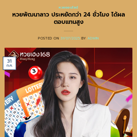
หวยออนไลน์
หวยพัฒนาลาว ประหยัดกว่า 24 ชั่วโมง ได้ผล
ตอบแทนสูง
POSTED ON
31/07/2025
BY
ADMIN
31
ก.ค.