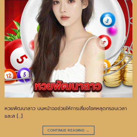
หวยพัฒนาลาว บนหน้าจอช่วยให้การเสี่ยงโชคหลุดกรอบเวลา
และส […]
CONTINUE READING
→