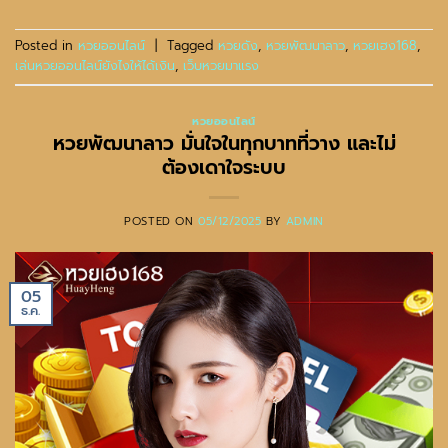
Posted in
หวยออนไลน์
|
Tagged
หวยดัง
,
หวยพัฒนาลาว
,
หวยเฮง168
,
เล่นหวยออนไลน์ยังไงให้ได้เงิน
,
เว็บหวยมาแรง
หวยออนไลน์
หวยพัฒนาลาว มั่นใจในทุกบาทที่วาง และไม่
ต้องเดาใจระบบ
POSTED ON
05/12/2025
BY
ADMIN
05
ธ.ค.