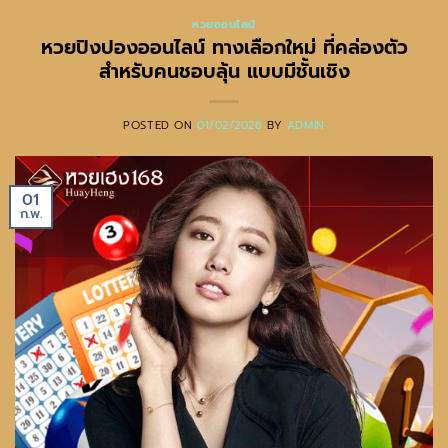
หวยออนไลน์
หวยปิงปองออนไลน์ ทางเลือกใหม่ ที่คล่องตัว
สำหรับคนชอบลุ้น แบบมีชั้นเชิง
POSTED ON
01/02/2026
BY
ADMIN
01
ก.พ.