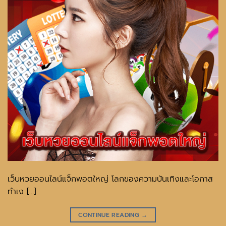
เว็บหวยออนไลน์แจ็กพอตใหญ่ โลกของความบันเทิงและโอกาส
ทำเง […]
CONTINUE READING
→