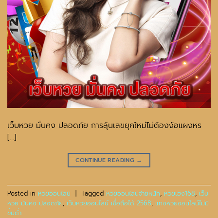
เว็บหวย มั่นคง ปลอดภัย การลุ้นเลขยุคใหม่ไม่ต้องง้อแผงหร
[…]
CONTINUE READING
→
Posted in
หวยออนไลน์
|
Tagged
หวยออนไลน์จ่ายหนัก
,
หวยเฮง168
,
เว็บ
หวย มั่นคง ปลอดภัย
,
เว็บหวยออนไลน์ เชื่อถือได้ 2568
,
แทงหวยออนไลน์ไม่มี
ขั้นต่ำ